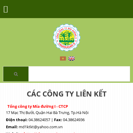
CÁC CÔNG TY LIÊN KẾT
Tổng công ty Mía đường I - CTCP
17 Mạc Thị Bưởi, Quận Hai Bà Trưng, Tp.Hà Nội
Điện thoại:
04.38624057 |
Fax:
04.38624936
Email:
md1ktkt@yahoo.com.vn