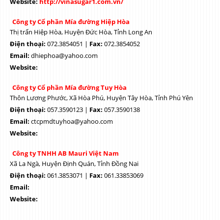
Website:
http://vinasugar1.com.vn/
Công ty Cổ phần Mía đường Hiệp Hòa
Thị trấn Hiệp Hòa, Huyện Đức Hòa, Tỉnh Long An
Điện thoại:
072.3854051 |
Fax:
072.3854052
Email:
dhiephoa@yahoo.com
Website:
Công ty Cổ phần Mía đường Tuy Hòa
Thôn Lương Phước, Xã Hòa Phú, Huyện Tây Hòa, Tỉnh Phú Yên
Điện thoại:
057.3590123 |
Fax:
057.3590138
Email:
ctcpmdtuyhoa@yahoo.com
Website:
Công ty TNHH AB Mauri Việt Nam
Xã La Ngà, Huyện Định Quán, Tỉnh Đồng Nai
Điện thoại:
061.3853071 |
Fax:
061.33853069
Email:
Website: